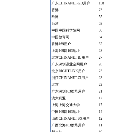
广东CHINANET-GD用户
158
香港
75
欧洲
55
台湾
53
中国中国科学院网
38
中国教育网
34
香港169用户
32
上海169网163地址
28
北京CHINANET-BJ用户
27
广东深圳讯业金网用户
26
北京RIGHTLINK用户
23
浙江CHINANET-ZJ用户
23
北京
22
广东深圳163拨号用户
21
澳大利亚
17
上海上海交通大学
17
中国169网163地址
14
山西CHINANET-SX用户
12
广西北海163拨号用户
11