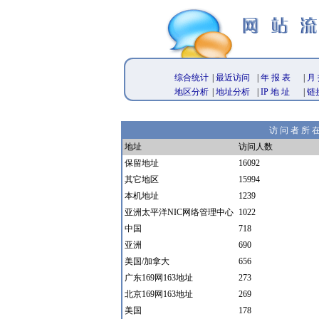
综合统计
|
最近访问
|
年 报 表
|
月 
地区分析
|
地址分析
|
IP 地 址
|
链
访 问 者 所 
地址
访问人数
保留地址
16092
其它地区
15994
本机地址
1239
亚洲太平洋NIC网络管理中心
1022
中国
718
亚洲
690
美国/加拿大
656
广东169网163地址
273
北京169网163地址
269
美国
178