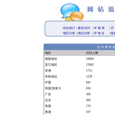
综合统计
|
最近访问
|
年 报 表
|
月 
地区分析
|
地址分析
|
IP 地 址
|
链
访 问 者 所 
地区
访问人数
保留地址
16094
其它地区
15992
亚洲
1712
本机地址
1239
中国
841
美国/加拿大
656
广东
506
北京
360
美国
179
香港
107