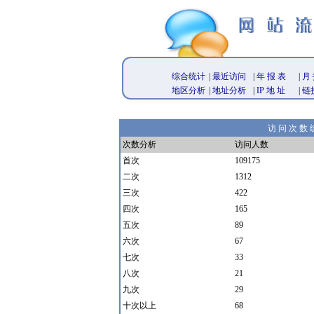
综合统计
|
最近访问
|
年 报 表
|
月 
地区分析
|
地址分析
|
IP 地 址
|
链
访 问 次 数 
次数分析
访问人数
首次
109175
二次
1312
三次
422
四次
165
五次
89
六次
67
七次
33
八次
21
九次
29
十次以上
68